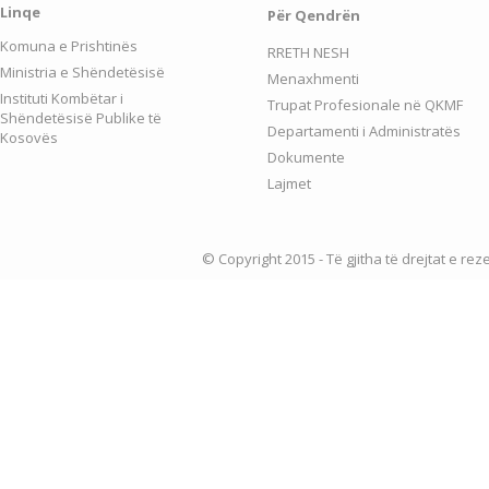
Linqe
Për Qendrën
Komuna e Prishtinës
RRETH NESH
Ministria e Shëndetësisë
Menaxhmenti
Instituti Kombëtar i
Trupat Profesionale në QKMF
Shëndetësisë Publike të
Departamenti i Administratës
Kosovës
Dokumente
Lajmet
© Copyright 2015 - Të gjitha të drejtat e re