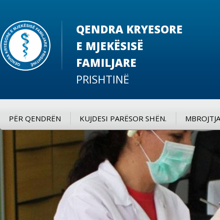
QENDRA KRYESORE
E MJEKËSISË
FAMILJARE
PRISHTINË
PËR QENDRËN
KUJDESI PARËSOR SHËN.
MBROJTJA