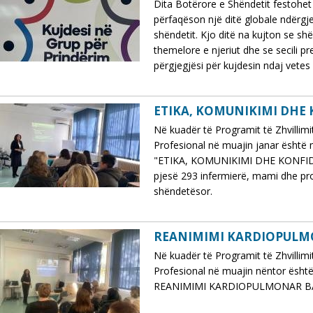
Dita Botërore e Shëndetit festohet 
përfaqëson një ditë globale ndërgj
shëndetit. Kjo ditë na kujton se shë
themelore e njeriut dhe se secili p
përgjegjësi për kujdesin ndaj vetes 
ETIKA, KOMUNIKIMI DHE 
Në kuadër të Programit të Zhvilli
Profesional në muajin janar është 
"ETIKA, KOMUNIKIMI DHE KONFIDE
pjesë 293 infermierë, mami dhe pro
shëndetësor.
REANIMIMI KARDIOPULM
Në kuadër të Programit të Zhvilli
Profesional në muajin nëntor ësht
REANIMIMI KARDIOPULMONAR BAZ