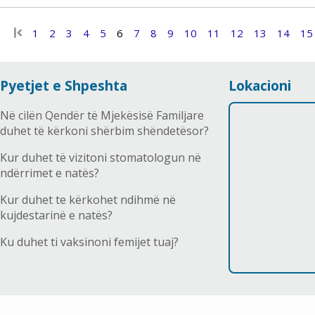
1
2
3
4
5
6
7
8
9
10
11
12
13
14
15
Pyetjet e Shpeshta
Lokacioni
Në cilën Qendër të Mjekësisë Familjare
duhet të kërkoni shërbim shëndetësor?
Kur duhet të vizitoni stomatologun në
ndërrimet e natës?
Kur duhet te kërkohet ndihmë në
kujdestarinë e natës?
Ku duhet ti vaksinoni femijet tuaj?