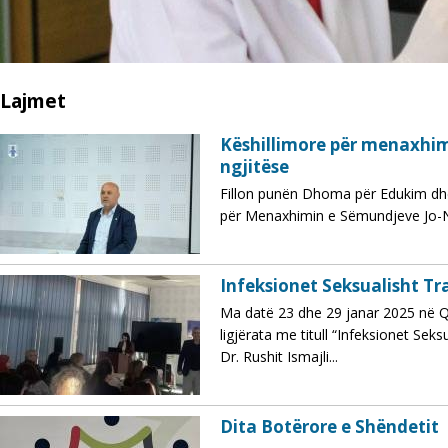
Lajmet
Këshillimore për menaxhim
ngjitëse
Fillon punën Dhoma për Edukim d
për Menaxhimin e Sëmundjeve Jo-Ng
Infeksionet Seksualisht Tr
Ma datë 23 dhe 29 janar 2025 në 
ligjërata me titull “Infeksionet Sek
Dr. Rushit Ismajli...
Dita Botërore e Shëndetit