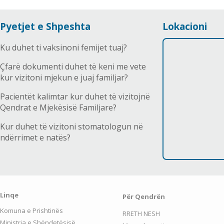
Pyetjet e Shpeshta
Lokacioni
Ku duhet ti vaksinoni femijet tuaj?
Çfarë dokumenti duhet të keni me vete
kur vizitoni mjekun e juaj familjar?
Pacientët kalimtar kur duhet të vizitojnë
Qendrat e Mjekësisë Familjare?
Kur duhet të vizitoni stomatologun në
ndërrimet e natës?
Linqe
Për Qendrën
Komuna e Prishtinës
RRETH NESH
Ministria e Shëndetësisë