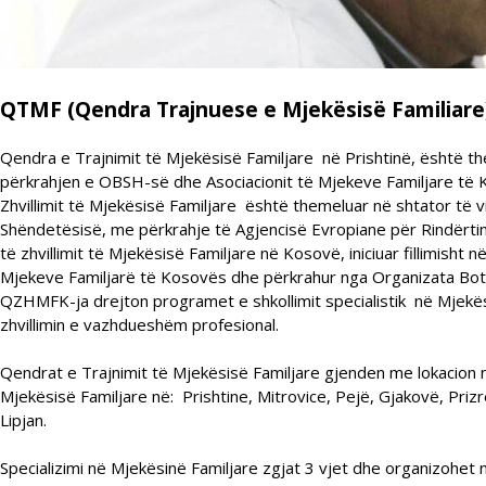
QTMF (Qendra Trajnuese e Mjekësisë Familiare
Qendra e Trajnimit të Mjekësisë Familjare në Prishtinë, është t
përkrahjen e OBSH-së dhe Asociacionit të Mjekeve Familjare të
Zhvillimit të Mjekësisë Familjare është themeluar në shtator të vi
Shëndetësisë, me përkrahje të Agjencisë Evropiane për Rindërtim
të zhvillimit të Mjekësisë Familjare në Kosovë, iniciuar fillimisht n
Mjekeve Familjarë të Kosovës dhe përkrahur nga Organizata Bot
QZHMFK-ja drejton programet e shkollimit specialistik në Mjekës
zhvillimin e vazhdueshëm profesional.
Qendrat e Trajnimit të Mjekësisë Familjare gjenden me lokacion
Mjekësisë Familjare në: Prishtine, Mitrovice, Pejë, Gjakovë, Prizre
Lipjan.
Specializimi në Mjekësinë Familjare zgjat 3 vjet dhe organizohet 