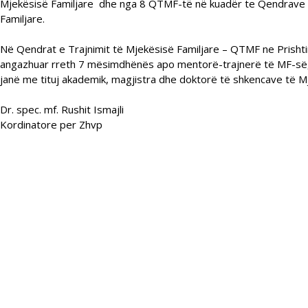
Mjekësisë Familjare dhe nga 8 QTMF-të në kuadër te Qendrave
Familjare.
Në Qendrat e Trajnimit të Mjekësisë Familjare – QTMF ne Prishtin
angazhuar rreth 7 mësimdhënës apo mentorë-trajnerë të MF-së, 
janë me tituj akademik, magjistra dhe doktorë të shkencave të M
Dr. spec. mf. Rushit Ismajli
Kordinatore per Zhvp