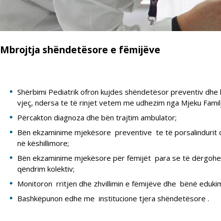
Mbrojtja shëndetësore e fëmijëve
Shërbimi Pediatrik ofron kujdes shëndetësor preventiv dhe k
vjeç, ndersa te të rinjet vetem me udhezim nga Mjeku Familj
Përcakton diagnoza dhe bën trajtim ambulator;
Bën ekzaminime mjekësore preventive te të porsalindurit d
në këshillimore;
Bën ekzaminime mjekësore për fëmijët para se të dërgohen
qëndrim kolektiv;
Monitoron rritjen dhe zhvillimin e fëmijëve dhe bënë eduk
Bashkëpunon edhe me institucione tjera shëndetësore .