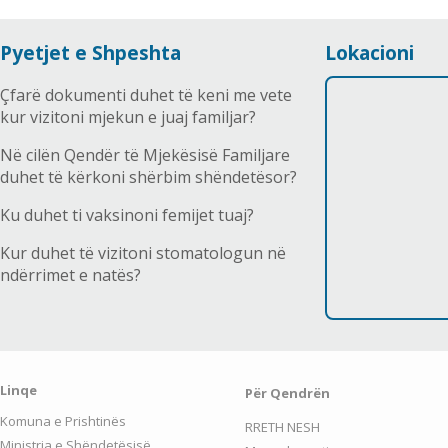
Pyetjet e Shpeshta
Lokacioni
Çfarë dokumenti duhet të keni me vete
kur vizitoni mjekun e juaj familjar?
Në cilën Qendër të Mjekësisë Familjare
duhet të kërkoni shërbim shëndetësor?
Ku duhet ti vaksinoni femijet tuaj?
Kur duhet të vizitoni stomatologun në
ndërrimet e natës?
Linqe
Për Qendrën
Komuna e Prishtinës
RRETH NESH
Ministria e Shëndetësisë