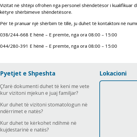
Vizitat në shtëpi ofrohen nga personel shëndetësor i kualifikuar d
këtyre shërbimeve shëndetësore.
Për të pranuar një shërbim të tillë, ju duhet të kontaktoni në numri
038/244-668 E hënë – E premte, nga ora 08:00 – 15:00
044/280-391 E hënë – E premte, nga ora 08:00 – 15:00
Pyetjet e Shpeshta
Lokacioni
Çfarë dokumenti duhet të keni me vete
kur vizitoni mjekun e juaj familjar?
Kur duhet të vizitoni stomatologun në
ndërrimet e natës?
Kur duhet te kërkohet ndihmë në
kujdestarinë e natës?