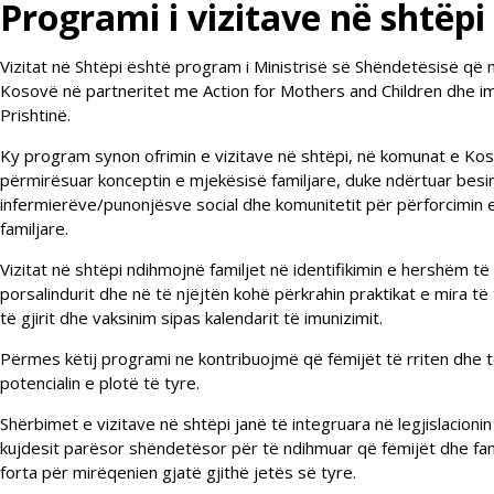
Programi i vizitave në shtëpi
Vizitat në Shtëpi është program i Ministrisë së Shëndetësisë q
Kosovë në partneritet me Action for Mothers and Children dhe
Prishtinë.
Ky program synon ofrimin e vizitave në shtëpi, në komunat e Kos
përmirësuar konceptin e mjekësisë familjare, duke ndërtuar bes
infermierëve/punonjësve social dhe komunitetit për përforcimin
familjare.
Vizitat në shtëpi ndihmojnë familjet në identifikimin e hershëm t
porsalindurit dhe në të njëjtën kohë përkrahin praktikat e mira 
të gjirit dhe vaksinim sipas kalendarit të imunizimit.
Përmes këtij programi ne kontribuojmë që fëmijët të rriten dhe të
potencialin e plotë të tyre.
Shërbimet e vizitave në shtëpi janë të integruara në legjislacionin
kujdesit parësor shëndetësor për të ndihmuar që fëmijët dhe fami
forta për mirëqenien gjatë gjithë jetës së tyre.