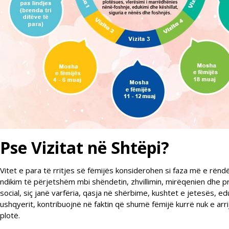
Pse Vizitat në Shtëpi?
Vitet e para të rritjes së fëmijës konsiderohen si faza më e rënd
ndikim të përjetshëm mbi shëndetin, zhvillimin, mirëqenien dhe pr
social, siç janë varfëria, qasja në shërbime, kushtet e jetesës, ed
ushqyerit, kontribuojnë në faktin që shumë fëmijë kurrë nuk e arri
plotë.