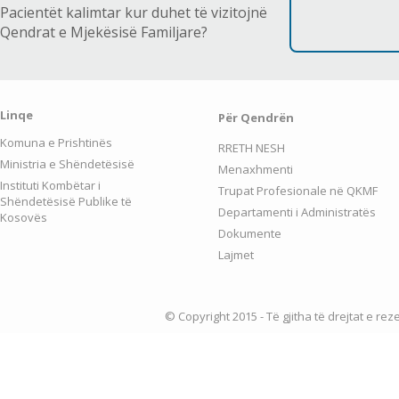
Pacientët kalimtar kur duhet të vizitojnë
Qendrat e Mjekësisë Familjare?
Linqe
Për Qendrën
Komuna e Prishtinës
RRETH NESH
Ministria e Shëndetësisë
Menaxhmenti
Instituti Kombëtar i
Trupat Profesionale në QKMF
Shëndetësisë Publike të
Departamenti i Administratës
Kosovës
Dokumente
Lajmet
© Copyright 2015 - Të gjitha të drejtat e re