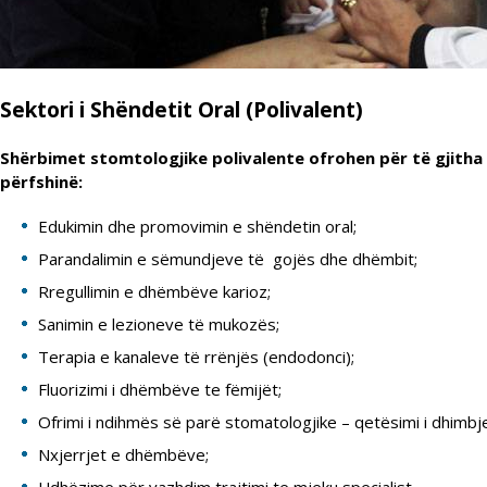
Sektori i Shëndetit Oral (Polivalent)
Shërbimet stomtologjike polivalente ofrohen për të gjith
përfshinë:
Edukimin dhe promovimin e shëndetin oral;
Parandalimin e sëmundjeve të gojës dhe dhëmbit;
Rregullimin e dhëmbëve karioz;
Sanimin e lezioneve të mukozës;
Terapia e kanaleve të rrënjës (endodonci);
Fluorizimi i dhëmbëve te fëmijët;
Ofrimi i ndihmës së parë stomatologjike – qetësimi i dhimbj
Nxjerrjet e dhëmbëve;