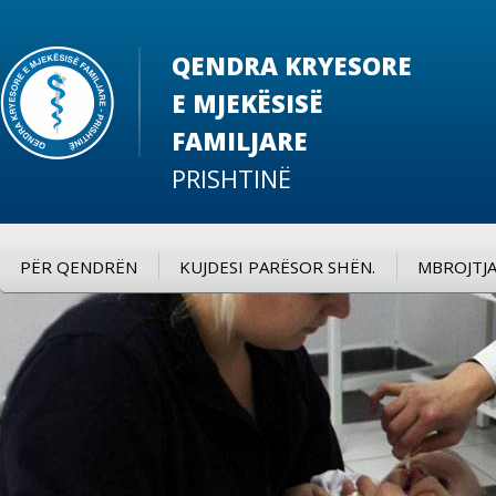
QENDRA KRYESORE
E MJEKËSISË
FAMILJARE
PRISHTINË
PËR QENDRËN
KUJDESI PARËSOR SHËN.
MBROJTJA