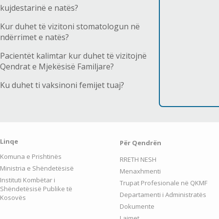
kujdestarinë e natës?
Kur duhet të vizitoni stomatologun në
ndërrimet e natës?
Pacientët kalimtar kur duhet të vizitojnë
Qendrat e Mjekësisë Familjare?
Ku duhet ti vaksinoni femijet tuaj?
Linqe
Për Qendrën
Komuna e Prishtinës
RRETH NESH
Ministria e Shëndetësisë
Menaxhmenti
Instituti Kombëtar i
Trupat Profesionale në QKMF
Shëndetësisë Publike të
Departamenti i Administratës
Kosovës
Dokumente
Lajmet