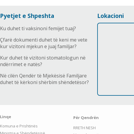
Pyetjet e Shpeshta
Lokacioni
Ku duhet ti vaksinoni femijet tuaj?
Çfarë dokumenti duhet të keni me vete
kur vizitoni mjekun e juaj familjar?
Kur duhet të vizitoni stomatologun në
ndërrimet e natës?
Në cilën Qendër të Mjekësisë Familjare
duhet të kërkoni shërbim shëndetësor?
Linqe
Për Qendrën
Komuna e Prishtinës
RRETH NESH
Ministria e Shëndetësisë