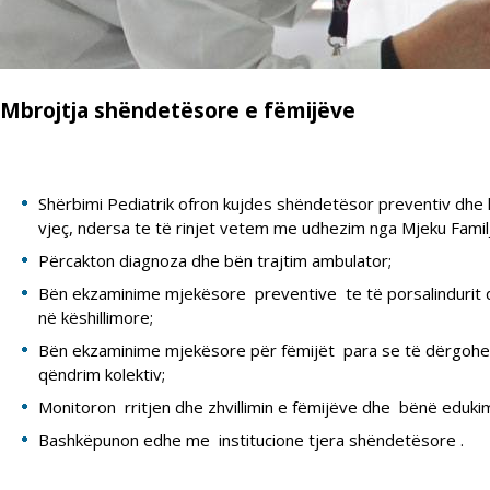
Mbrojtja shëndetësore e fëmijëve
Shërbimi Pediatrik ofron kujdes shëndetësor preventiv dhe k
vjeç, ndersa te të rinjet vetem me udhezim nga Mjeku Familj
Përcakton diagnoza dhe bën trajtim ambulator;
Bën ekzaminime mjekësore preventive te të porsalindurit d
në këshillimore;
Bën ekzaminime mjekësore për fëmijët para se të dërgohen
qëndrim kolektiv;
Monitoron rritjen dhe zhvillimin e fëmijëve dhe bënë eduk
Bashkëpunon edhe me institucione tjera shëndetësore .