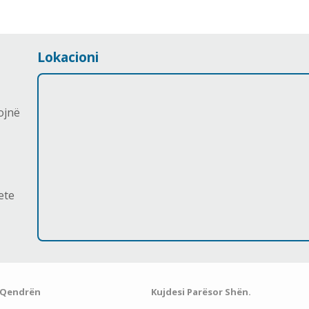
Lokacioni
ojnë
ete
 Qendrën
Kujdesi Parësor Shën.