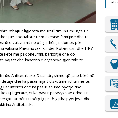
Labor
ë mbajtur ligjërata me titull “Imunizimi” nga Dr.
hesj 45 specialistë të mjekësisë familjare dhe të
dësinë e vaksinimit në përgjithësi, sidomos për
, si vaksina Pneumovax, kundër Rotavirusit dhe HPV
të ketë më pak pneumni, barkqitje dhe do
të vajzat dhe kancerin e organeve gjenitale te
trinës Antitetaknike. Disa ndryshime që janë bërë në
në detaje dhe ka pasur mjaft diskutime lidhur me të.
 zgjuar interes dhe ka pasur shumë pyetje dhe
e kësaj ligjërate, duke pasur parasysh se edhe Dr.
ërgatitur për t’u përgjigjur të gjitha pyetjeve dhe
trina Antitetanike.