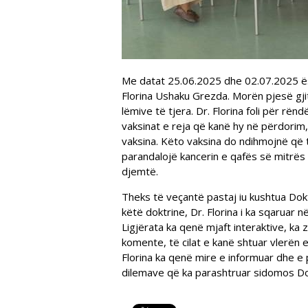
Me datat 25.06.2025 dhe 02.07.2025 ësht
Florina Ushaku Grezda. Morën pjesë gjit
lëmive të tjera. Dr. Florina foli për rën
vaksinat e reja që kanë hy në përdorim
vaksina. Këto vaksina do ndihmojnë që 
parandalojë kancerin e qafës së mitrës 
djemtë.
Theks të veçantë pastaj iu kushtua Dok
këtë doktrine, Dr. Florina i ka sqaruar 
Ligjërata ka qenë mjaft interaktive, ka
komente, të cilat e kanë shtuar vlerën 
Florina ka qenë mire e informuar dhe e p
dilemave që ka parashtruar sidomos Dok