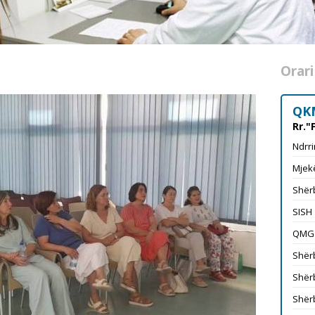
Orari
QK
Rr."
Ndrri
Mjekë
Shërb
SISH
QMG
Shërb
Shërb
Shërb