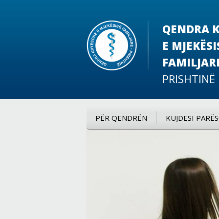
QENDRA K
E MJEKËSI
FAMILJAR
PRISHTINË
PËR QENDRËN
KUJDESI PARË