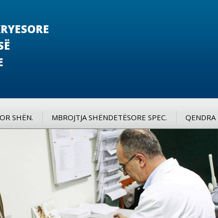
RYESORE
SË
E
SOR SHËN.
MBROJTJA SHËNDETËSORE SPEC.
QENDRA 