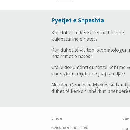
Pyetjet e Shpeshta
Kur duhet te kërkohet ndihmë në
kujdestarinë e natës?
Kur duhet të vizitoni stomatologun 
ndërrimet e natës?
Çfarë dokumenti duhet të keni me v
kur vizitoni mjekun e juaj familjar?
Në cilën Qendër të Mjekësisë Familj
duhet të kërkoni shërbim shëndetë
Linqe
Për
Komuna e Prishtinës
RRE