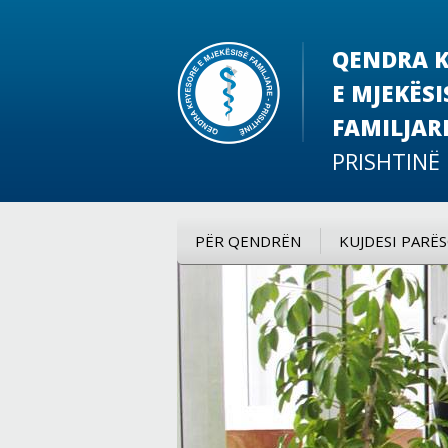
QENDRA K
E MJEKËSI
FAMILJAR
PRISHTINË
PËR QENDRËN
KUJDESI PARË