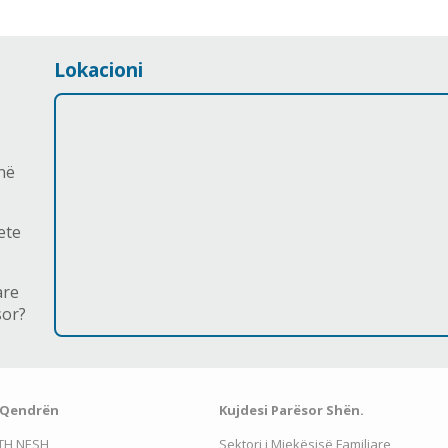
Lokacioni
në
ete
are
sor?
 Qendrën
Kujdesi Parësor Shën.
TH NESH
Sektori i Mjekësisë Familiare