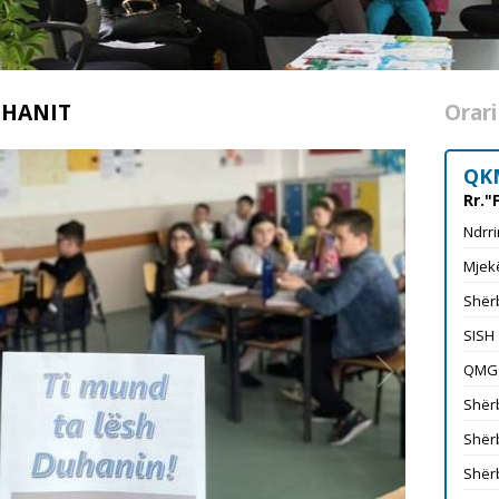
UHANIT
Orari
QK
Rr."
Ndrri
Mjekë
Shërb
SISH
QMG
Shërb
Shërb
Shërb