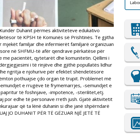
Labor
Kundër Duhanit përmes aktiviteteve edukativo
etësor të KPSH të Komunës së Prishtinës. Te gjitha
mjekët familjar dhe infermierët familjarë organizuan
tësore në SHFMU-të afër qendrave përkatëse për
 me pacientët, qytetarët dhe komunitetin. Qëllimi i
ndërgjegjesimi i të rinjëve dhe gjithë popullatës lidhur
dhe ngritja e njohurive për efektet shëndetësore
dëmton pothuajse çdo organ të trupit. Problemet më
-semundjet e rrugëve të frymemarrjes, -semundjet e
papritur të foshnjave, -impotence, -sterilitet,etj.
 por edhe të personave rreth jush. Gjatë aktivitetit
 inkurajuar që ta lënë duhanin si dhe janë shpërndarë
THUAJ JO DUHANIT PËR TË GËZUAR NJË JETË TË