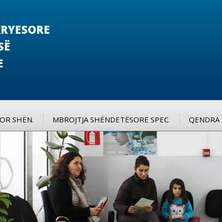
RYESORE
SË
E
SOR SHËN.
MBROJTJA SHËNDETËSORE SPEC.
QENDRA 