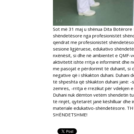
1
/
2
Sot më 31 maj u shënua Dita Botërore 
shëndetësore nga profesionistët shënd
qendrat me profesionistët shëndetësor 
sesione ligjëruese, edukativo shënde
nxënësit, si dhe në ambientet e QMF-ve
aktivitetit ishte rritja e informimit dhe 
me pasojat e përdorimit të duhanit, si 
negative që i shkakton duhani. Duhani 
të shpeshta që shkakton duhani janë: 
zemres, -rritja e rrezikut për vdekjen e 
Duhani nuk dëmton vetëm shendetin tuaj
të rinjët, qytetarët janë këshilluar dhe
materiale edukativo-shëndetësore. 
SHËNDETSHME!