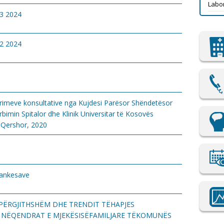
Labor
#3 2024
#2 2024
erimeve konsultative nga Kujdesi Parësor Shëndetësor
imin Spitalor dhe Klinik Universitar të Kosovës
 Qershor, 2020
e ankesave
ËPËRGJITHSHËM DHE TRENDIT TËHAPJES
 NËQENDRAT E MJEKËSISËFAMILJARE TËKOMUNËS