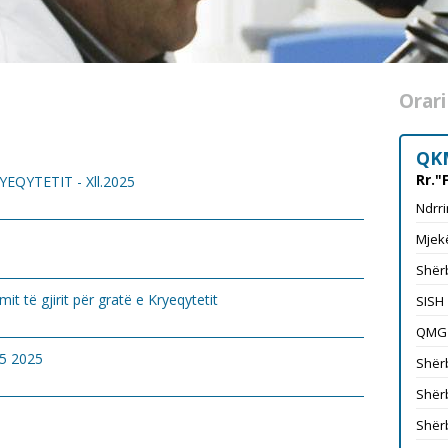
Orari
QK
Rr."
YEQYTETIT - Xll.2025
Ndrri
Mjekë
Shërb
t të gjirit për gratë e Kryeqytetit
SISH
QMG
#5 2025
Shërb
Shërb
Shërb