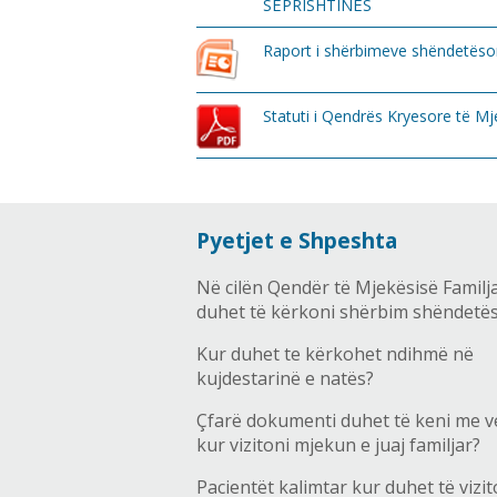
SËPRISHTINËS
Raport i shërbimeve shëndetëso
Statuti i Qendrës Kryesore të Mj
Pyetjet e Shpeshta
Në cilën Qendër të Mjekësisë Familj
duhet të kërkoni shërbim shëndetë
Kur duhet te kërkohet ndihmë në
kujdestarinë e natës?
Çfarë dokumenti duhet të keni me v
kur vizitoni mjekun e juaj familjar?
Pacientët kalimtar kur duhet të vizit