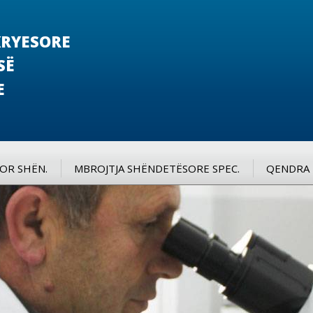
RYESORE
SË
E
SOR SHËN.
MBROJTJA SHËNDETËSORE SPEC.
QENDRA 