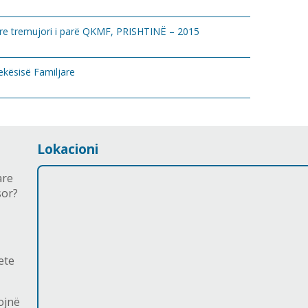
re tremujori i parë QKMF, PRISHTINË – 2015
ekësisë Familjare
Lokacioni
are
sor?
ete
ojnë