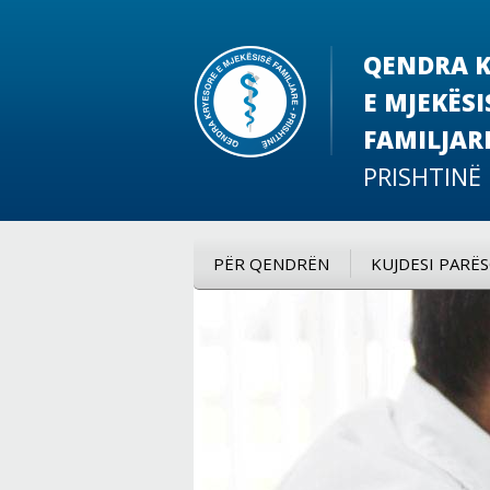
QENDRA K
E MJEKËSI
FAMILJAR
PRISHTINË
PËR QENDRËN
KUJDESI PARË